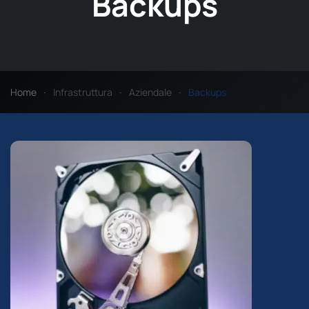
Backups
Home
Infrastruttura
Aziendale
Backups