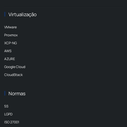
Virtualização
VMware
Proxmox
XCP-NG
AWS
AZURE
Google Cloud
CloudStack
Normas
5S
LGPD
ISO 27001