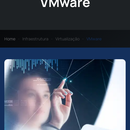
VMware
Home
Infraestrutura
Virtualização
VMware