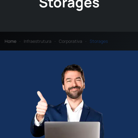
Storages
Home
Infraestrutura
Corporativa
Storages